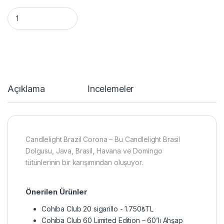
Candlelight Brazil Corona puro - 5's quantity
Açıklama
İncelemeler
Candlelight Brazil Corona – Bu Candlelight Brasil
Dolgusu, Java, Brasil, Havana ve Domingo
tütünlerinin bir karışımından oluşuyor.
Önerilen Ürünler
Cohiba Club 20 sigarillo
-
1.750
₺
TL
Cohiba Club 60 Limited Edition – 60’lı Ahşap