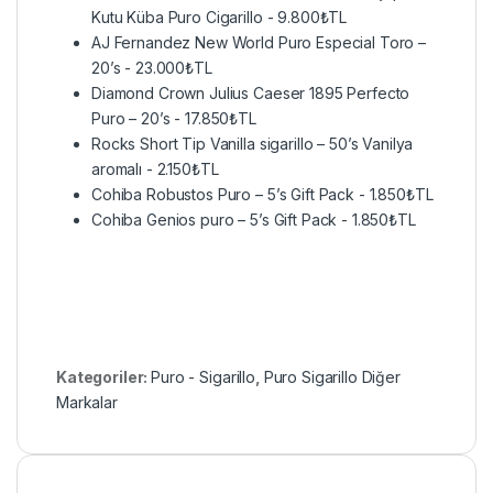
Kutu Küba Puro Cigarillo
-
9.800
₺
TL
AJ Fernandez New World Puro Especial Toro –
20’s
-
23.000
₺
TL
Diamond Crown Julius Caeser 1895 Perfecto
Puro – 20’s
-
17.850
₺
TL
Rocks Short Tip Vanilla sigarillo – 50’s Vanilya
aromalı
-
2.150
₺
TL
Cohiba Robustos Puro – 5’s Gift Pack
-
1.850
₺
TL
Cohiba Genios puro – 5’s Gift Pack
-
1.850
₺
TL
Kategoriler:
Puro - Sigarillo
,
Puro Sigarillo Diğer
Markalar