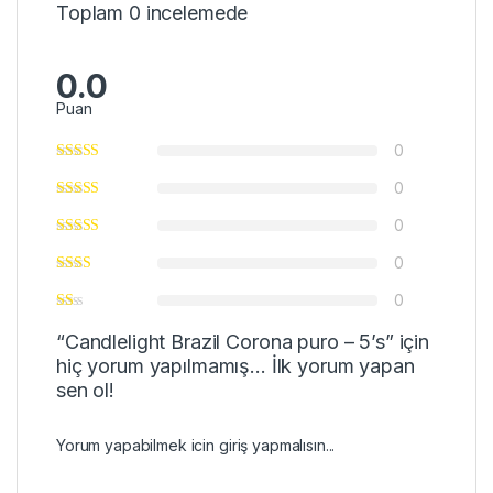
Toplam 0 incelemede
0.0
Puan
0
0
0
0
0
“Candlelight Brazil Corona puro – 5’s” için
hiç yorum yapılmamış... İlk yorum yapan
sen ol!
Yorum yapabilmek icin
giriş
yapmalısın...