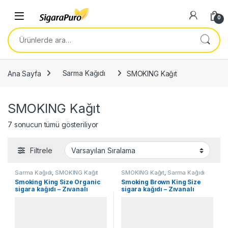
Skip to navigation
Skip to content
Open
0
Ara:
Ana Sayfa
Sarma Kağıdı
SMOKING Kağıt
SMOKING Kağıt
7 sonucun tümü gösteriliyor
Filtrele
Sarma Kağıdı
,
SMOKING Kağıt
SMOKING Kağıt
,
Sarma Kağıdı
Smoking King Size Organic
Smoking Brown King Size
sigara kağıdı – Zıvanalı
sigara kağıdı – Zıvanalı