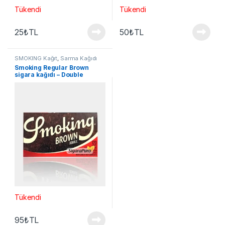
Tükendi
Tükendi
25
₺
TL
50
₺
TL
SMOKING Kağıt
,
Sarma Kağıdı
Smoking Regular Brown
sigara kağıdı – Double
Tükendi
95
₺
TL