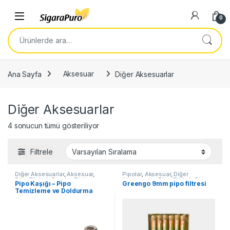
Skip to navigation
Skip to content
Open
0
Ara:
Ana Sayfa
Aksesuar
Diğer Aksesuarlar
Diğer Aksesuarlar
4 sonucun tümü gösteriliyor
Filtrele
Diğer Aksesuarlar
,
Aksesuar
,
Pipolar
,
Aksesuar
,
Diğer
Pipo Tütünü
,
Pipolar
,
Tütün
Aksesuarlar
,
Pipo Tütünü
,
Pipo
Pipo Kaşığı – Pipo
Greengo 9mm pipo filtresi
Aksesuarları
Tütünü Diğer Markalar
,
Tütün
Temizleme ve Doldurma
Aksesuarları
Kaşığı