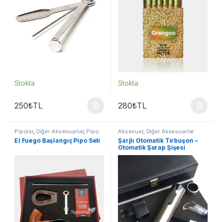
Stokta
Stokta
250
₺
TL
280
₺
TL
Pipolar
,
Diğer Aksesuarlar
,
Pipo
Aksesuar
,
Diğer Aksesuarlar
Tütünü
El Fuego Başlangıç Pipo Seti
Şarjlı Otomatik Tirbuşon –
Otomatik Şarap Şişesi
Açacağı