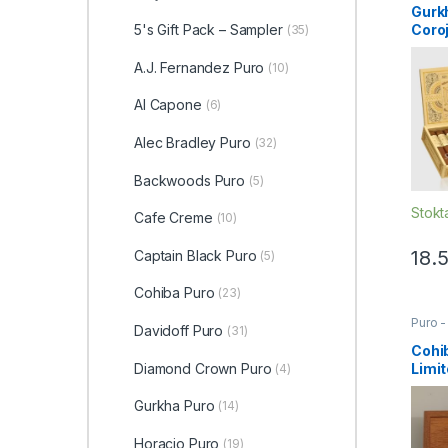
Purola
Gurk
Coro
5's Gift Pack – Sampler
(35)
Puro 
A.J. Fernandez Puro
(10)
Al Capone
(6)
Alec Bradley Puro
(32)
Backwoods Puro
(5)
Stokt
Cafe Creme
(10)
18.
Captain Black Puro
(5)
Cohiba Puro
(23)
Puro - 
Davidoff Puro
(31)
Cohib
Cohi
Limit
Diamond Crown Puro
(4)
60’lı
Küba
Gurkha Puro
(14)
Cigar
Horacio Puro
(19)