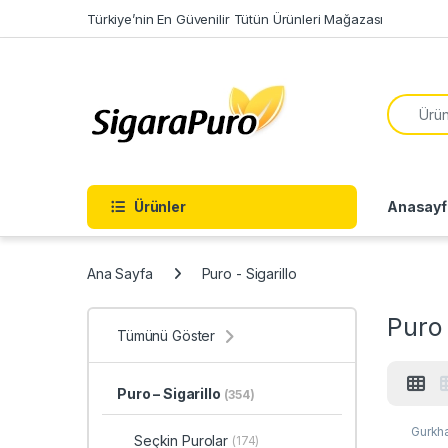
Skip to navigation
Skip to content
Türkiye’nin En Güvenilir Tütün Ürünleri Mağazası
Search f
Ürünler
Anasayf
Ana Sayfa
Puro - Sigarillo
Puro 
Tümünü Göster
Puro – Sigarillo
(354)
Gurkh
Seçkin Purolar
(174)
Sigaril