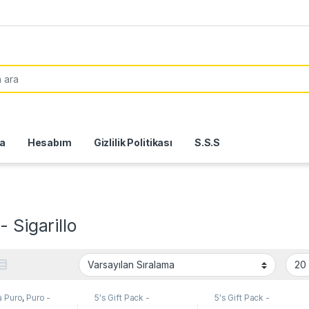
or:
a
Hesabım
Gizlilik Politikası
S.S.S
- Sigarillo
a Puro
,
Puro -
5's Gift Pack -
5's Gift Pack -
lo
,
Seçkin
Sampler
,
Gurkha Puro
,
Sampler
,
Gurkha Puro
,