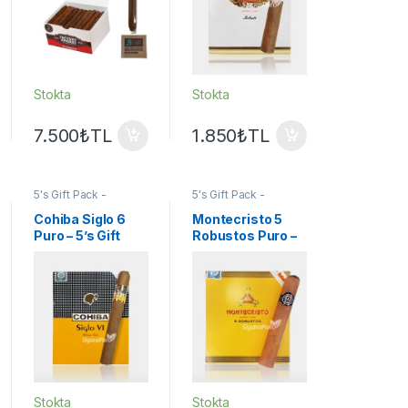
Stokta
Stokta
7.500
₺
TL
1.850
₺
TL
5's Gift Pack -
5's Gift Pack -
Sampler
,
Cohiba
Sampler
,
Montecristo
Puro
,
Puro - Sigarillo
Puro
,
Puro - Sigarillo
Cohiba Siglo 6
Montecristo 5
Puro – 5’s Gift
Robustos Puro –
Pack
5’s Gift Pack
Stokta
Stokta