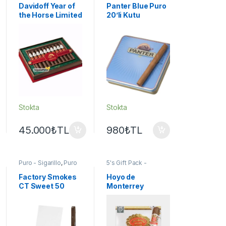
Markalar
Davidoff Year of
Panter Blue Puro
the Horse Limited
20’li Kutu
Edition 2026
Gran Toro
Stokta
Stokta
45.000
₺
TL
980
₺
TL
Puro - Sigarillo
,
Puro
5's Gift Pack -
Sigarillo Diğer
Sampler
,
Hoyo De
Markalar
Monterrey Puro
,
Puro
Factory Smokes
Hoyo de
- Sigarillo
CT Sweet 50
Monterrey
Cigarillos – Tatlı
Robusto Puro –
Uçlu Premium
5’s Gift Pack
Cigarillo