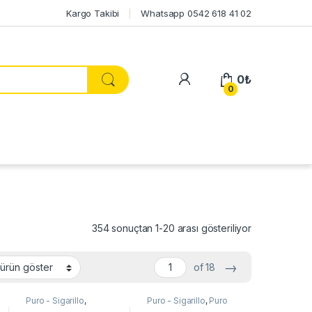
Kargo Takibi
Whatsapp 0542 618 41 02
My Account
0
₺
0
354 sonuçtan 1-20 arası gösteriliyor
→
of 18
Puro - Sigarillo
,
Puro - Sigarillo
,
Puro
Davidoff Puro
Sigarillo Diğer