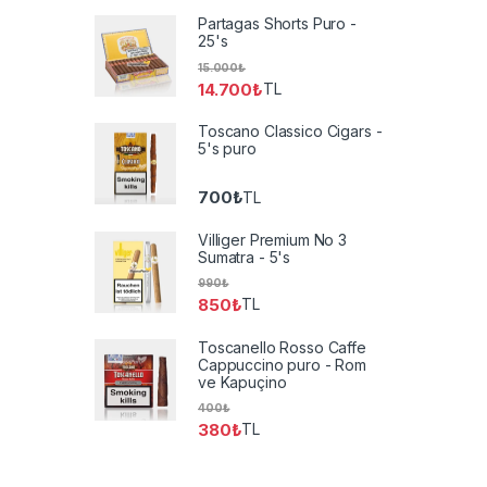
Partagas Shorts Puro -
25's
15.000
₺
14.700
₺
TL
Toscano Classico Cigars -
5's puro
700
₺
TL
Villiger Premium No 3
Sumatra - 5's
990
₺
850
₺
TL
Toscanello Rosso Caffe
Cappuccino puro - Rom
ve Kapuçino
400
₺
380
₺
TL