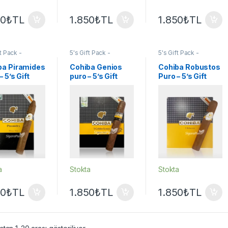
50
₺
TL
1.850
₺
TL
1.850
₺
TL
ft Pack -
5's Gift Pack -
5's Gift Pack -
er
,
Cohiba
Sampler
,
Cohiba
Sampler
,
Cohiba
Puro - Sigarillo
Puro
,
Puro - Sigarillo
Puro
,
Puro - Sigarillo
ba Piramides
Cohiba Genios
Cohiba Robustos
– 5’s Gift
puro – 5’s Gift
Puro – 5’s Gift
Pack
Pack
a
Stokta
Stokta
50
₺
TL
1.850
₺
TL
1.850
₺
TL