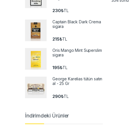
354 sonuç
230
₺
TL
Captain Black Dark Crema
sigara
215
₺
TL
Oris Mango Mint Superslim
sigara
195
₺
TL
George Karelias tütün satın
al - 25 Gr
290
₺
TL
İndirimdeki Ürünler