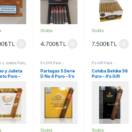
a
Stokta
Stokta
00
₺
TL
4.700
₺
TL
7.500
₺
TL
y Julieta Puro
,
5's Gift Pack -
5's Gift Pack -
ft Pack -
Sampler
,
Partagas
Sampler
,
Cohiba
er
,
Puro -
Puro
,
Puro - Sigarillo
Puro
,
Puro - Sigarillo
o y Julieta
Partagas 5 Serie
Cohiba Behike 56
lo
sto Puro –
D No 4 Puro – 5’s
Puro – 4’s Gift
ift Pack
Gift Pack
Pack
a
Stokta
Stokta