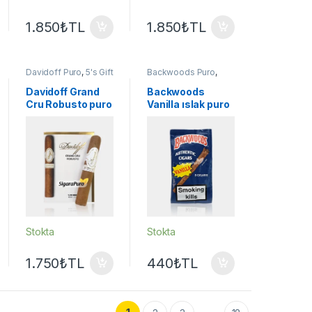
1.850
₺
TL
1.850
₺
TL
Davidoff Puro
,
5's Gift
Backwoods Puro
,
Pack - Sampler
,
Puro
Puro - Sigarillo
- Sigarillo
Davidoff Grand
Backwoods
Cru Robusto puro
Vanilla ıslak puro
– 4’s Gift Pack
– Vanilya aromalı
Stokta
Stokta
1.750
₺
TL
440
₺
TL