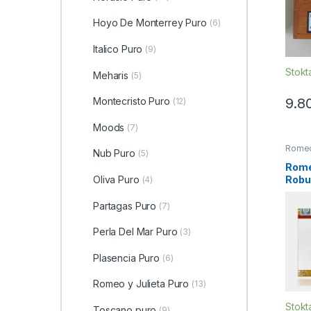
Hoyo De Monterrey Puro
(6)
Italico Puro
(9)
Stokt
Meharis
(5)
9.8
Montecristo Puro
(12)
Moods
(7)
Romeo 
Nub Puro
(5)
5's Gi
Sampl
Rome
Sigaril
Oliva Puro
Robu
(4)
5’s G
Partagas Puro
(7)
Perla Del Mar Puro
(3)
Plasencia Puro
(6)
Romeo y Julieta Puro
(13)
Stokt
Toscano puro
(9)