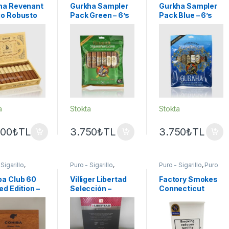
r
Puro - Sigarillo
,
Puro - Sigarillo
,
ha Revenant
Gurkha Sampler
Gurkha Sampler
Seçkin Purolar
Seçkin Purolar
jo Robusto
Pack Green – 6’s
Pack Blue – 6’s
– 20’s
Boutique Cigars
Toro Nicaragua
a
Stokta
Stokta
500
₺
TL
3.750
₺
TL
3.750
₺
TL
Sigarillo
,
Puro - Sigarillo
,
Puro - Sigarillo
,
Puro
a Puro
Villiger Puro
Sigarillo Diğer
Markalar
ba Club 60
Villiger Libertad
Factory Smokes
ed Edition –
Selección –
Connecticut
 Ahşap Kutu
Premium El
Shade 50
 Puro
Yapımı Puro
Cigarillos –
illo
Premium El
Yapımı Cigarillo