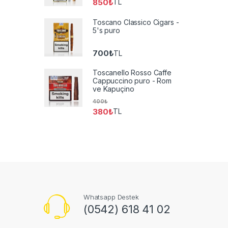
850
₺
TL
Toscano Classico Cigars -
5's puro
700
₺
TL
Toscanello Rosso Caffe
Cappuccino puro - Rom
ve Kapuçino
400
₺
380
₺
TL
Whatsapp Destek
(0542) 618 41 02