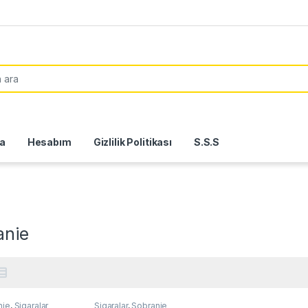
or:
a
Hesabım
Gizlilik Politikası
S.S.S
anie
nie
,
Sigaralar
Sigaralar
,
Sobranie