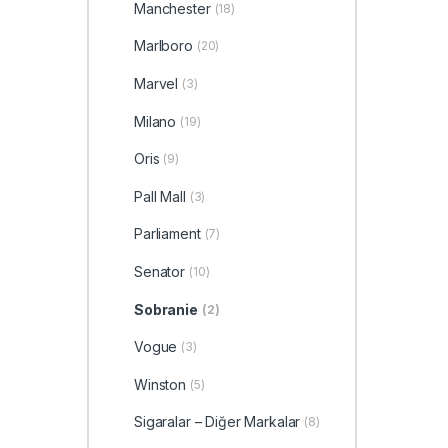
Manchester
(18)
Marlboro
(20)
Marvel
(3)
Milano
(19)
Oris
(9)
Pall Mall
(3)
Parliament
(7)
Senator
(10)
Sobranie
(2)
Vogue
(3)
Winston
(5)
Sigaralar – Diğer Markalar
(8)