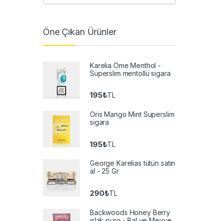
Öne Çıkan Ürünler
Karelia Ome Menthol -
Süperslim mentollü sigara
195
₺
TL
Oris Mango Mint Superslim
sigara
195
₺
TL
George Karelias tütün satın
al - 25 Gr
290
₺
TL
Backwoods Honey Berry
ıslak puro - Bal ve Meyve