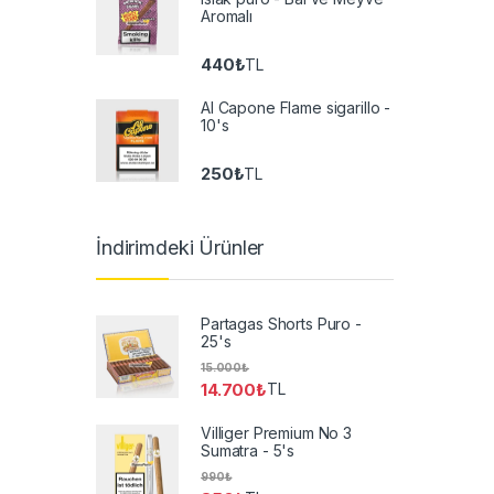
Aromalı
440
₺
TL
Al Capone Flame sigarillo -
10's
250
₺
TL
İndirimdeki Ürünler
Partagas Shorts Puro -
25's
15.000
₺
14.700
₺
TL
Villiger Premium No 3
Sumatra - 5's
990
₺