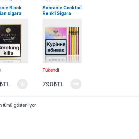
anie Black
Sobranie Cocktail
ian sigara
Renkli Sigara
a
Tükendi
₺
TL
790
₺
TL
 tümü gösteriliyor