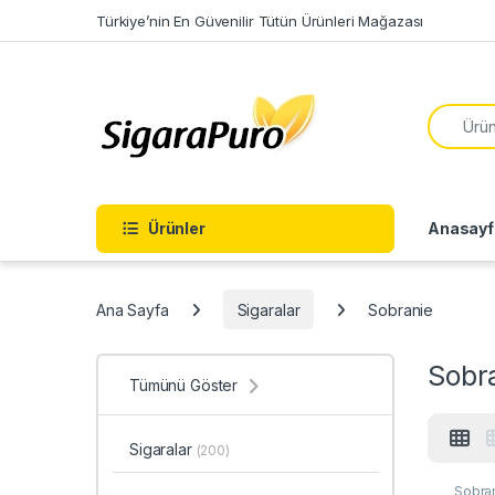
Skip to navigation
Skip to content
Türkiye’nin En Güvenilir Tütün Ürünleri Mağazası
Search f
Ürünler
Anasayf
Ana Sayfa
Sigaralar
Sobranie
Sobr
Tümünü Göster
Sigaralar
(200)
Sobra