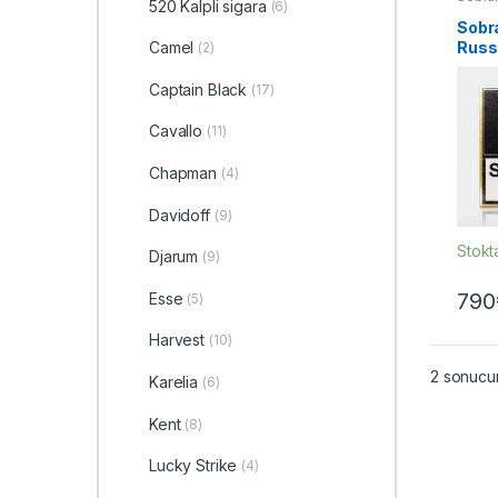
520 Kalpli sigara
(6)
Sobr
Russ
Camel
(2)
Captain Black
(17)
Cavallo
(11)
Chapman
(4)
Davidoff
(9)
Stokt
Djarum
(9)
790
Esse
(5)
Harvest
(10)
2 sonucun
Karelia
(6)
Kent
(8)
Lucky Strike
(4)