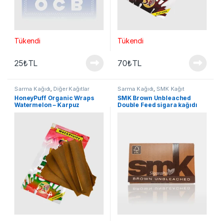
Tükendi
Tükendi
25
₺
TL
70
₺
TL
Sarma Kağıdı
,
Diğer Kağıtlar
Sarma Kağıdı
,
SMK Kağıt
HoneyPuff Organic Wraps
SMK Brown Unbleached
Watermelon – Karpuz
Double Feed sigara kağıdı
aromalı