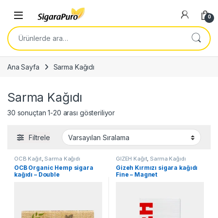
Skip to navigation
Skip to content
Open
0
Ara:
Ana Sayfa
Sarma Kağıdı
Sarma Kağıdı
30 sonuçtan 1-20 arası gösteriliyor
Filtrele
OCB Kağıt
,
Sarma Kağıdı
GIZEH Kağıt
,
Sarma Kağıdı
OCB Organic Hemp sigara
Gizeh Kırmızı sigara kağıdı
kağıdı – Double
Fine – Magnet