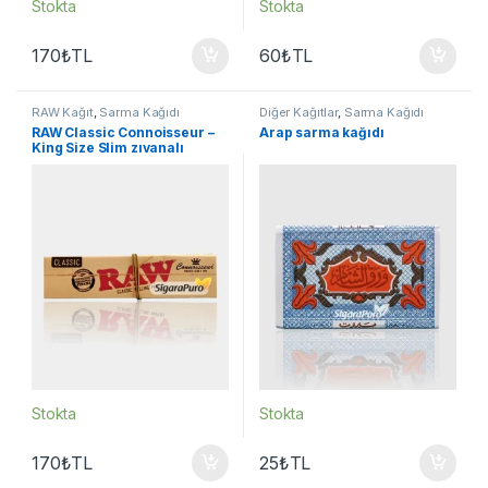
Stokta
Stokta
170
₺
TL
60
₺
TL
RAW Kağıt
,
Sarma Kağıdı
Diğer Kağıtlar
,
Sarma Kağıdı
RAW Classic Connoisseur –
Arap sarma kağıdı
King Size Slim zıvanalı
Stokta
Stokta
170
₺
TL
25
₺
TL