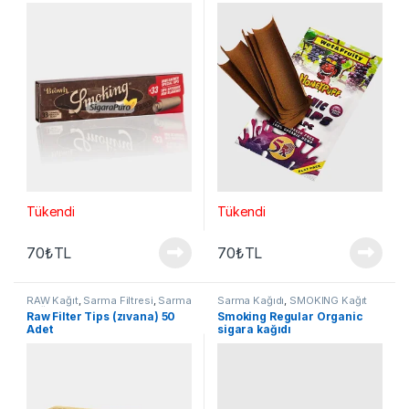
sigara kağıdı
Tükendi
Tükendi
70
₺
TL
70
₺
TL
RAW Kağıt
,
Sarma Filtresi
,
Sarma
Sarma Kağıdı
,
SMOKING Kağıt
Kağıdı
Raw Filter Tips (zıvana) 50
Smoking Regular Organic
Adet
sigara kağıdı