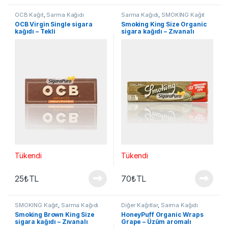
OCB Kağıt
,
Sarma Kağıdı
Sarma Kağıdı
,
SMOKING Kağıt
OCB Virgin Single sigara
Smoking King Size Organic
kağıdı – Tekli
sigara kağıdı – Zıvanalı
Tükendi
Tükendi
25
₺
TL
70
₺
TL
SMOKING Kağıt
,
Sarma Kağıdı
Diğer Kağıtlar
,
Sarma Kağıdı
Smoking Brown King Size
HoneyPuff Organic Wraps
sigara kağıdı – Zıvanalı
Grape – Üzüm aromalı