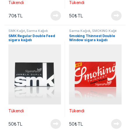
Tükendi
Tükendi
70
₺
TL
50
₺
TL
SMK Kağıt
,
Sarma Kağıdı
Sarma Kağıdı
,
SMOKING Kağıt
SMK Regular Double Feed
Smoking Thinnest Double
sigara kağıdı
Window sigara kağıdı
Tükendi
Tükendi
50
₺
TL
50
₺
TL