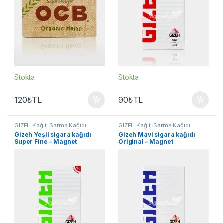
Stokta
Stokta
120
₺
TL
90
₺
TL
GIZEH Kağıt
,
Sarma Kağıdı
GIZEH Kağıt
,
Sarma Kağıdı
Gizeh Yeşil sigara kağıdı
Gizeh Mavi sigara kağıdı
Super Fine – Magnet
Original – Magnet