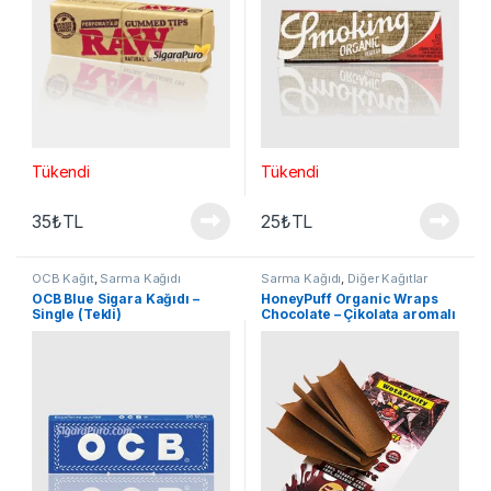
Tükendi
Tükendi
35
₺
TL
25
₺
TL
OCB Kağıt
,
Sarma Kağıdı
Sarma Kağıdı
,
Diğer Kağıtlar
OCB Blue Sigara Kağıdı –
HoneyPuff Organic Wraps
Single (Tekli)
Chocolate – Çikolata aromalı