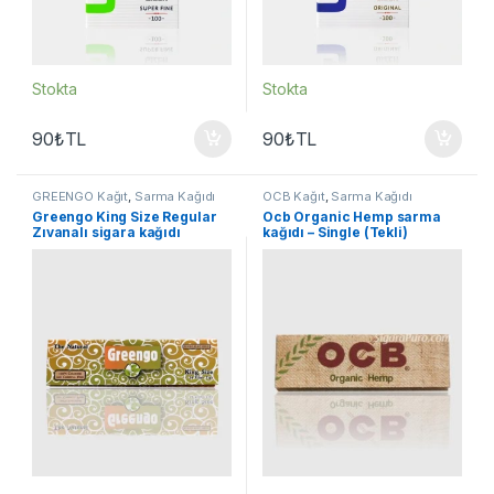
Stokta
Stokta
90
₺
TL
90
₺
TL
GREENGO Kağıt
,
Sarma Kağıdı
OCB Kağıt
,
Sarma Kağıdı
Greengo King Size Regular
Ocb Organic Hemp sarma
Zıvanalı sigara kağıdı
kağıdı – Single (Tekli)