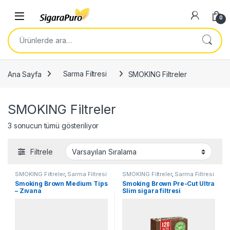
Skip to navigation
Skip to content
Open
0
Ara:
Ana Sayfa
Sarma Filtresi
SMOKING Filtreler
SMOKING Filtreler
3 sonucun tümü gösteriliyor
Filtrele
SMOKING Filtreler
,
Sarma Filtresi
SMOKING Filtreler
,
Sarma Filtresi
Smoking Brown Medium Tips
Smoking Brown Pre-Cut Ultra
– Zıvana
Slim sigara filtresi