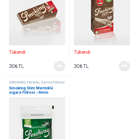
Tükendi
Tükendi
30
₺
TL
30
₺
TL
SMOKING Filtreler
,
Sarma Filtresi
Smoking Slim Mentollü
sigara filtresi – 6mm