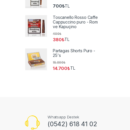
700
₺
TL
Toscanello Rosso Caffe
Cappuccino puro - Rom
ve Kapuçino
400
₺
380
₺
TL
Partagas Shorts Puro -
25's
15.000
₺
14.700
₺
TL
Whatsapp Destek
(0542) 618 41 02