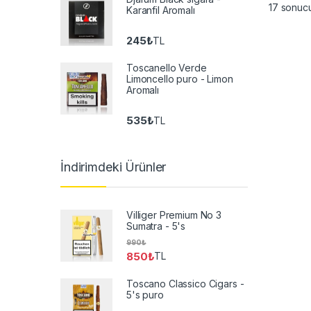
17 sonucu
Karanfil Aromalı
245
₺
TL
Toscanello Verde
Limoncello puro - Limon
Aromalı
535
₺
TL
İndirimdeki Ürünler
Villiger Premium No 3
Sumatra - 5's
990
₺
850
₺
TL
Toscano Classico Cigars -
5's puro