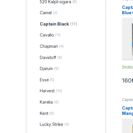
520 Kalpli sigara
(6)
Sigara
Capt
Blue
Camel
(2)
Siga
Captain Black
(17)
Cavallo
(11)
Chapman
(4)
Davidoff
(9)
Stokt
Djarum
(9)
160
Esse
(5)
Harvest
(10)
Captai
Karelia
(6)
Sigara
Capt
Mang
Kent
(8)
Mang
Lucky Strike
(4)