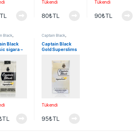
ndi
Tükendi
Tükendi
TL
80
₺
TL
90
₺
TL
n Black
,
Captain Black
,
lar
Sigaralar
ain Black
Captain Black
ic sigara –
Gold Superslims
sigara
ndi
Tükendi
₺
TL
95
₺
TL