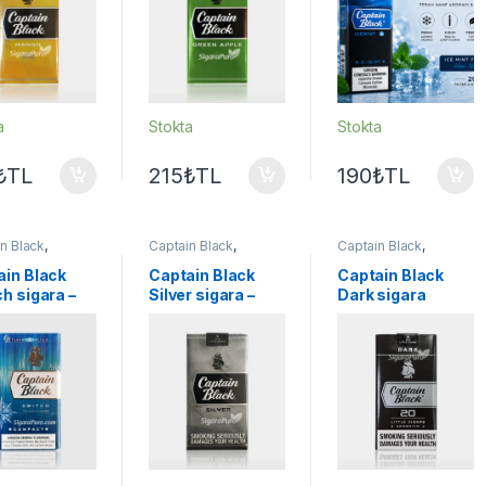
a
Stokta
Stokta
₺
TL
215
₺
TL
190
₺
TL
n Black
,
Captain Black
,
Captain Black
,
lar
Sigaralar
Sigaralar
ain Black
Captain Black
Captain Black
h sigara –
Silver sigara –
Dark sigara
int Mentol
Tatlı tütün