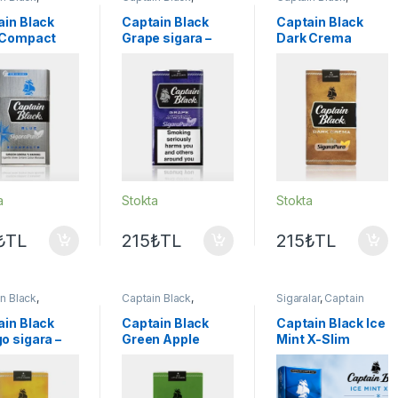
lar
Sigaralar
Sigaralar
ain Black
Captain Black
Captain Black
 Compact
Grape sigara –
Dark Crema
ra
Üzüm aromalı
sigara
a
Stokta
Stokta
₺
TL
215
₺
TL
215
₺
TL
n Black
,
Captain Black
,
Sigaralar
,
Captain
lar
Sigaralar
Black
ain Black
Captain Black
Captain Black Ice
o sigara –
Green Apple
Mint X-Slim
o Aromalı
sigara – Yeşil
Elma aromalı