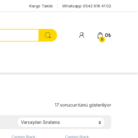
Kargo Takibi
Whatsapp 0542 618 41 02
My Account
0
₺
0
17 sonucun tümü gösteriliyor
Captain Black
,
Captain Black
,