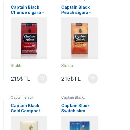
Sigaralar
Sigaralar
Captain Black
Captain Black
Cherise sigara –
Peach sigara –
Vişne aromalı
Şeftali aromalı
Stokta
Stokta
215
₺
TL
215
₺
TL
Captain Black
,
Captain Black
,
Sigaralar
Sigaralar
Captain Black
Captain Black
Gold Compact
Switch slim
sigara
sigara – ice mint
flavor