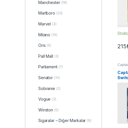
Manchester
(18)
Marlboro
(20)
Marvel
(3)
Stokt
Milano
(19)
215
Oris
(9)
Pall Mall
(3)
Captai
Parliament
(7)
Sigara
Capt
Senator
Switc
(10)
Ice M
Sobranie
(2)
Vogue
(3)
Winston
(5)
Sigaralar – Diğer Markalar
(8)