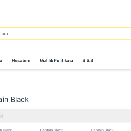
or:
a
Hesabım
Gizlilik Politikası
S.S.S
ain Black
n Black
,
Captain Black
,
Captain Black
,