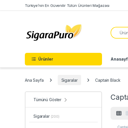
Skip to navigation
Skip to content
Türkiye’nin En Güvenilir Tütün Ürünleri Mağazası
Search f
Ürünler
Anasayf
Ana Sayfa
Sigaralar
Captain Black
Capt
Tümünü Göster
Sigaralar
(200)
Captai