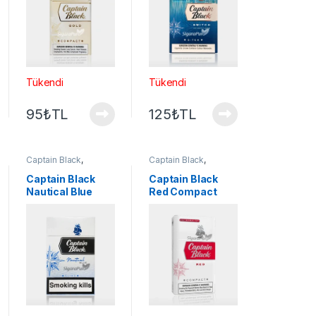
Tükendi
Tükendi
95
₺
TL
125
₺
TL
Captain Black
,
Captain Black
,
Sigaralar
Sigaralar
Captain Black
Captain Black
Nautical Blue
Red Compact
sigara
sigara