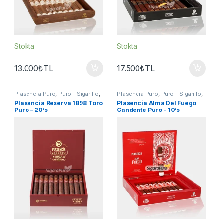
Stokta
Stokta
13.000
₺
TL
17.500
₺
TL
Plasencia Puro
,
Puro - Sigarillo
,
Plasencia Puro
,
Puro - Sigarillo
,
Seçkin Purolar
Seçkin Purolar
Plasencia Reserva 1898 Toro
Plasencia Alma Del Fuego
Puro – 20’s
Candente Puro – 10’s