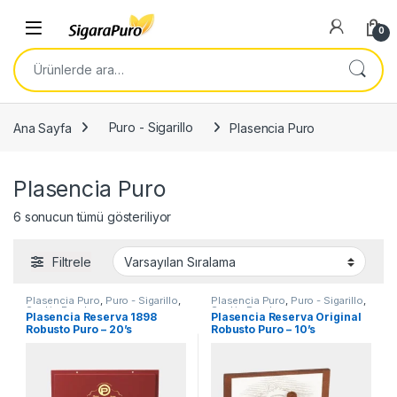
Skip to navigation
Skip to content
Open
0
Ara:
Ana Sayfa
Puro - Sigarillo
Plasencia Puro
Plasencia Puro
6 sonucun tümü gösteriliyor
Filtrele
Plasencia Puro
,
Puro - Sigarillo
,
Plasencia Puro
,
Puro - Sigarillo
,
Seçkin Purolar
Seçkin Purolar
Plasencia Reserva 1898
Plasencia Reserva Original
Robusto Puro – 20’s
Robusto Puro – 10’s