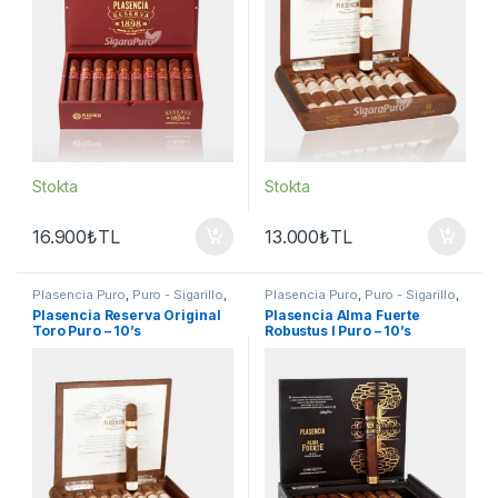
Stokta
Stokta
16.900
₺
TL
13.000
₺
TL
Plasencia Puro
,
Puro - Sigarillo
,
Plasencia Puro
,
Puro - Sigarillo
,
Seçkin Purolar
Seçkin Purolar
Plasencia Reserva Original
Plasencia Alma Fuerte
Toro Puro – 10’s
Robustus I Puro – 10’s