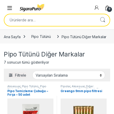
Skip to navigation
Skip to content
Open
0
Ara:
Ana Sayfa
Pipo Tütünü
Pipo Tütünü Diğer Markalar
Pipo Tütünü Diğer Markalar
7 sonucun tümü gösteriliyor
Filtrele
Aksesuar
,
Pipo Tütünü
,
Pipo
Pipolar
,
Aksesuar
,
Diğer
Tütünü Diğer Markalar
,
Tütün
Aksesuarlar
,
Pipo Tütünü
,
Pipo
Pipo Temizleme Çubuğu –
Greengo 9mm pipo filtresi
Aksesuarları
Tütünü Diğer Markalar
,
Tütün
Fırça – 50 adet
Aksesuarları