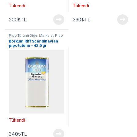
Tükendi
Tükendi
200
₺
TL
330
₺
TL
Pipo Tütünü Diğer Markalar
,
Pipo
Tütünü
Borkum Riff Scandinavian
pipo tütünü – 42.5 gr
Tükendi
340
₺
TL