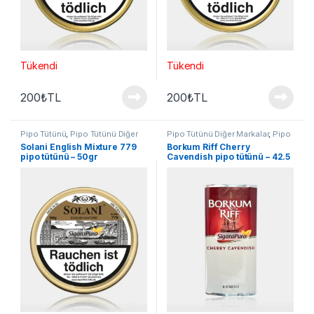
Tükendi
Tükendi
200
₺
TL
200
₺
TL
Pipo Tütünü
,
Pipo Tütünü Diğer
Pipo Tütünü Diğer Markalar
,
Pipo
Markalar
Tütünü
Solani English Mixture 779
Borkum Riff Cherry
pipo tütünü – 50gr
Cavendish pipo tütünü – 42.5
gr