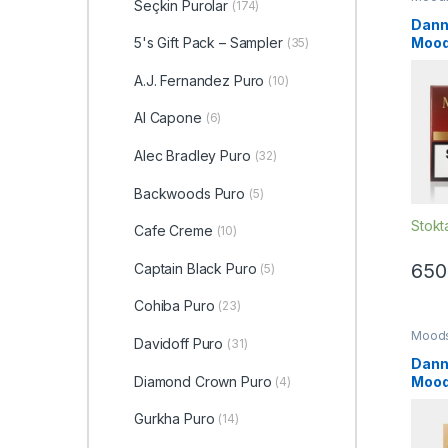
Seçkin Purolar
(174)
Sigaril
Dan
Moods
5's Gift Pack – Sampler
(35)
sigar
A.J. Fernandez Puro
(10)
Al Capone
(6)
Alec Bradley Puro
(32)
Backwoods Puro
(5)
Stokt
Cafe Creme
(10)
650
Captain Black Puro
(5)
Cohiba Puro
(23)
Mood
Davidoff Puro
(31)
Sigaril
Dan
Mood
Diamond Crown Puro
(4)
sigari
Gurkha Puro
(14)