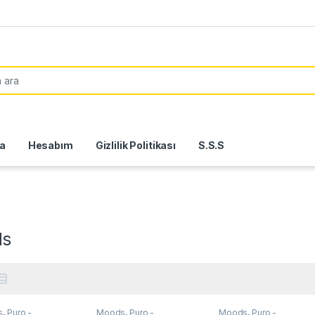
or:
a
Hesabım
Gizlilik Politikası
S.S.S
ds
s
,
Puro -
Moods
,
Puro -
Moods
,
Puro -