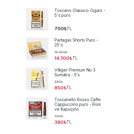
Toscano Classico Cigars -
5's puro
700
₺
TL
Partagas Shorts Puro -
25's
15.000
₺
14.700
₺
TL
Villiger Premium No 3
Sumatra - 5's
990
₺
850
₺
TL
Toscanello Rosso Caffe
Cappuccino puro - Rom
ve Kapuçino
400
₺
380
₺
TL