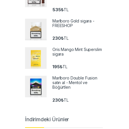
535
₺
TL
Marlboro Gold sigara -
FREESHOP
230
₺
TL
Oris Mango Mint Superslim
sigara
195
₺
TL
Marlboro Double Fusion
satın al - Mentol ve
Böğürtlen
230
₺
TL
İndirimdeki Ürünler