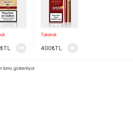
ndi
Tükendi
₺
TL
400
₺
TL
 tümü gösteriliyor