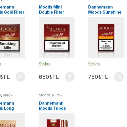
lo
Sigarillo
Sigarillo
nemann
Moods Mini
Dannemann
 Gold Filter
Double Filter
Moods Sunshine
illo – 20’s
sigarillo – 20’s
Filter sigarillo –
10’s
a
Stokta
Stokta
₺
TL
650
₺
TL
750
₺
TL
s
,
Puro -
Moods
,
Puro -
lo
Sigarillo
nemann
Dannemann
s Long
Moods Tubos
llo – 10’s
Puro – 4’s