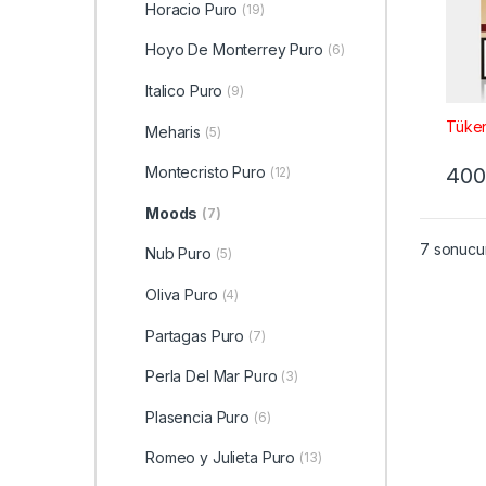
Horacio Puro
(19)
Hoyo De Monterrey Puro
(6)
Italico Puro
(9)
Tüke
Meharis
(5)
400
Montecristo Puro
(12)
Moods
(7)
7 sonucun
Nub Puro
(5)
Oliva Puro
(4)
Partagas Puro
(7)
Perla Del Mar Puro
(3)
Plasencia Puro
(6)
Romeo y Julieta Puro
(13)