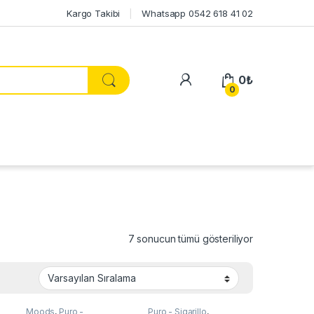
Kargo Takibi
Whatsapp 0542 618 41 02
My Account
0
₺
0
7 sonucun tümü gösteriliyor
Moods
,
Puro -
Puro - Sigarillo
,