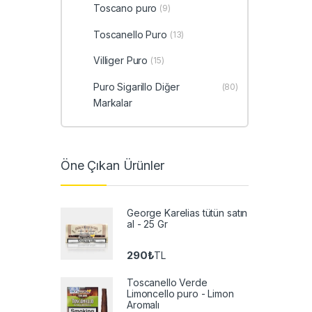
Toscano puro
(9)
Toscanello Puro
(13)
Villiger Puro
(15)
Puro Sigarillo Diğer
(80)
Markalar
Öne Çıkan Ürünler
George Karelias tütün satın
al - 25 Gr
290
₺
TL
Toscanello Verde
Limoncello puro - Limon
Aromalı