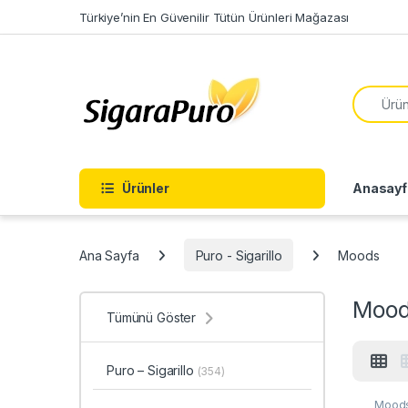
Skip to navigation
Skip to content
Türkiye’nin En Güvenilir Tütün Ürünleri Mağazası
Search f
Ürünler
Anasayf
Ana Sayfa
Puro - Sigarillo
Moods
Moo
Tümünü Göster
Puro – Sigarillo
(354)
Mood