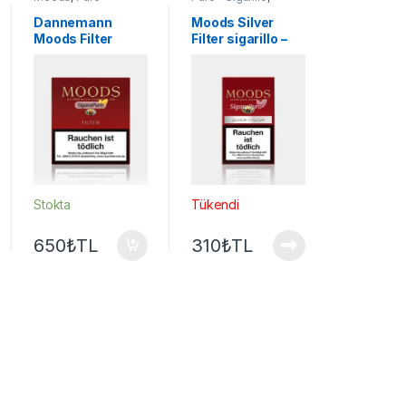
Sigarillo
Moods
Dannemann
Moods Silver
Moods Filter
Filter sigarillo –
sigarillo – 20’s
12’s
Stokta
Tükendi
650
₺
TL
310
₺
TL