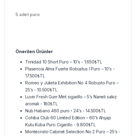
5 adet puro
Önerilen Ürünler
Trinidad 10 Short Puro – 10’s
-
1.650
₺
TL
Plasencia Alma Fuerte Robustus I Puro – 10’s
-
17.500
₺
TL
Romeo y Julieta Exhibition No 4 Robusto Puro –
25’s
-
10.500
₺
TL
Luvin Fresh Gum Mint sigarillo – 5’s Naneli sakız
aromalı
-
180
₺
TL
Nub Habano 460 puro ‣ 24’s
-
14.500
₺
TL
Cohiba Club 60 Limited Edition – 60’lı Ahşap
Kutu Küba Puro Cigarillo
-
9.800
₺
TL
Montecristo Cabinet Selection No 2 Puro – 25’s
-