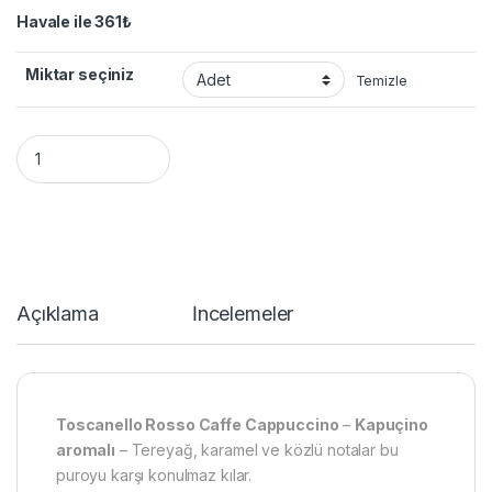
Havale ile
361
₺
Miktar seçiniz
Temizle
Toscanello Rosso Caffe Cappuccino puro - Rom ve Kapuçino 
Açıklama
İncelemeler
Toscanello Rosso Caffe Cappuccino
–
Kapuçino
aromalı
– Tereyağ, karamel ve közlü notalar bu
puroyu karşı konulmaz kılar.