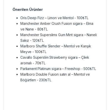
Önerilen Ürünler
Oris Deep Fizz – Limon ve Mentol
-
100
₺
TL
Manchester Amber Crush Fusion sigara – Elma
ve Nane
-
80
₺
TL
Manchester Superslims Gum Mint sigara – Naneli
Sakız
-
120
₺
TL
Marlboro Shuffle Slender – Mentol ve Karışık
Meyve
-
100
₺
TL
Cavallo Superslim Strawberry sigara – Çilek
aromalı
-
70
₺
TL
Parliament Platinum sigara – Freeshop
-
500
₺
TL
Marlboro Double Fusion satın al – Mentol ve
Böğürtlen
-
230
₺
TL