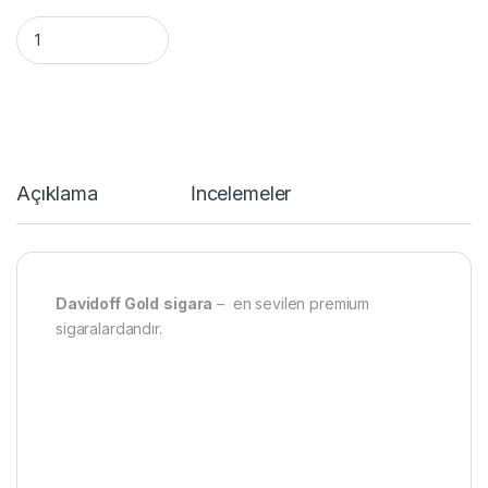
Davidoff Gold sigara quantity
Açıklama
İncelemeler
Davidoff Gold
sigara
– en sevilen premium
sigaralardandır.