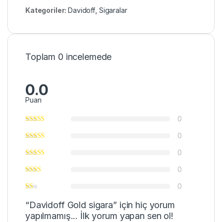
Kategoriler:
Davidoff
,
Sigaralar
Toplam 0 incelemede
0.0
Puan
0
0
0
0
0
“Davidoff Gold sigara” için hiç yorum
yapılmamış... İlk yorum yapan sen ol!