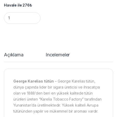
Havale ile
276
₺
George Karelias tütün satın al - 25 Gr quantity
Açıklama
İncelemeler
George Karelias tütün
– George Karelias tütün,
dünya çapında lider bir sigara üreticisi ve ihracatçısı
olan ve 1888’den beri en yüksek kalitede tütün
ürünleri üreten “Karelia Tobacco Factory” tarafından
Yunanistan’da üretilmektedir. Yüksek kaliteli Avrupa
tütününden yapılır ve mükemmel bir aroması vardır.