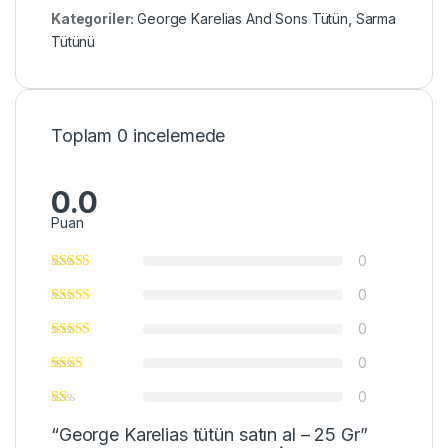
Kategoriler:
George Karelias And Sons Tütün
,
Sarma
Tütünü
Toplam 0 incelemede
0.0
Puan
0
0
0
0
0
“George Karelias tütün satın al – 25 Gr”