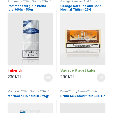
Rothmans Tütün
,
Sarma Tütünü
George Karelias And Sons
Tütün
,
Sarma Tütünü
Rothmans Virginia Blend
George Karelias and Sons
ithal tütün – 50gr
Normal Tütün – 25 Gr
Tükendi
Sadece 9 adet kaldı
230
₺
TL
290
₺
TL
Marlboro Tütün
,
Sarma Tütünü
Drum Tütün
,
Sarma Tütünü
Marlboro Gold tütün – 25gr
Drum Açık Mavi tütün – 50 Gr