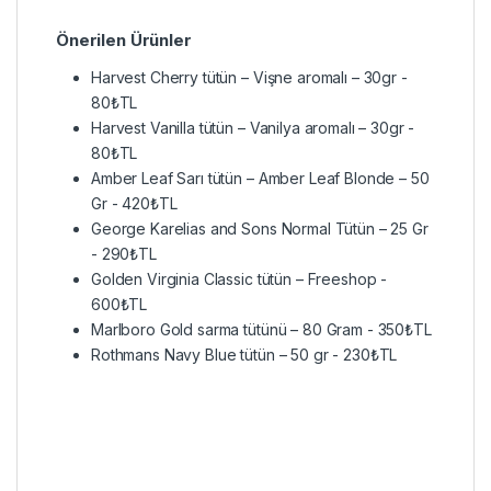
Önerilen Ürünler
Harvest Cherry tütün – Vişne aromalı – 30gr
-
80
₺
TL
Harvest Vanilla tütün – Vanilya aromalı – 30gr
-
80
₺
TL
Amber Leaf Sarı tütün – Amber Leaf Blonde – 50
Gr
-
420
₺
TL
George Karelias and Sons Normal Tütün – 25 Gr
-
290
₺
TL
Golden Virginia Classic tütün – Freeshop
-
600
₺
TL
Marlboro Gold sarma tütünü – 80 Gram
-
350
₺
TL
Rothmans Navy Blue tütün – 50 gr
-
230
₺
TL