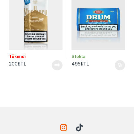
Tükendi
Stokta
200
₺
TL
495
₺
TL