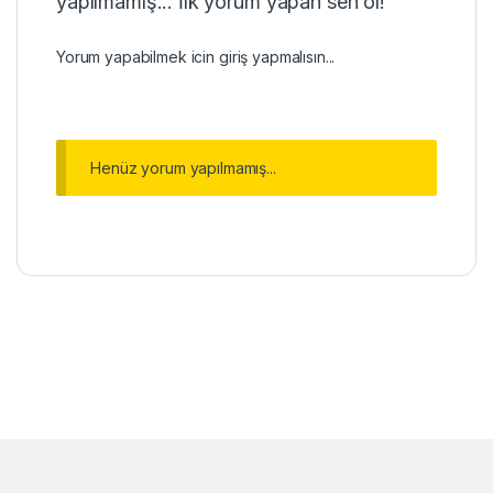
yapılmamış... İlk yorum yapan sen ol!
Yorum yapabilmek icin
giriş
yapmalısın...
Henüz yorum yapılmamış...