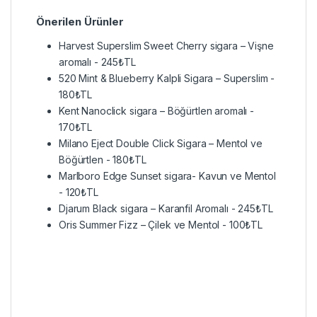
Önerilen Ürünler
Harvest Superslim Sweet Cherry sigara – Vişne
aromalı
-
245
₺
TL
520 Mint & Blueberry Kalpli Sigara – Superslim
-
180
₺
TL
Kent Nanoclick sigara – Böğürtlen aromalı
-
170
₺
TL
Milano Eject Double Click Sigara – Mentol ve
Böğürtlen
-
180
₺
TL
Marlboro Edge Sunset sigara- Kavun ve Mentol
-
120
₺
TL
Djarum Black sigara – Karanfil Aromalı
-
245
₺
TL
Oris Summer Fizz – Çilek ve Mentol
-
100
₺
TL