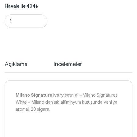
Havale ile
404
₺
Milano Signature ivory - Milano Signatures White quantity
Açıklama
İncelemeler
Milano Signature ivory
satın al – Milano Signatures
White – Milano’dan şık alüminyum kutusunda vanilya
aromalı 20 sigara.